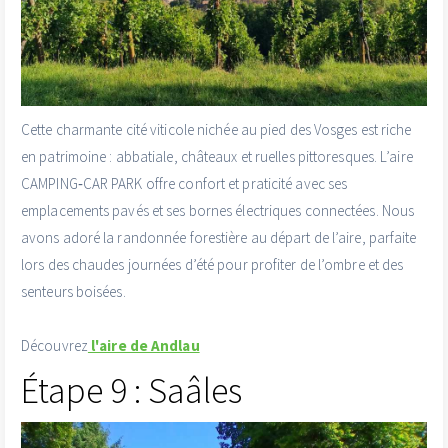
Cette charmante cité viticole nichée au pied des Vosges est riche
en patrimoine : abbatiale, châteaux et ruelles pittoresques. L’aire
CAMPING‑CAR PARK offre confort et praticité avec ses
emplacements pavés et ses bornes électriques connectées. Nous
avons adoré la randonnée forestière au départ de l’aire, parfaite
lors des chaudes journées d’été pour profiter de l’ombre et des
senteurs boisées.
Découvrez
l'aire de Andlau
Étape 9 : Saâles