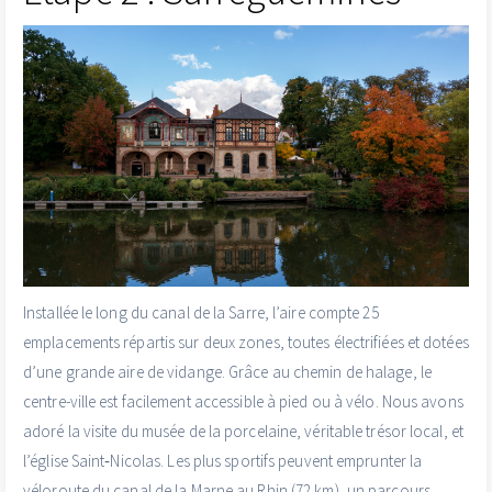
Installée le long du canal de la Sarre, l’aire compte 25
emplacements répartis sur deux zones, toutes électrifiées et dotées
d’une grande aire de vidange. Grâce au chemin de halage, le
centre-ville est facilement accessible à pied ou à vélo. Nous avons
adoré la visite du musée de la porcelaine, véritable trésor local, et
l’église Saint‑Nicolas. Les plus sportifs peuvent emprunter la
véloroute du canal de la Marne au Rhin (72 km), un parcours