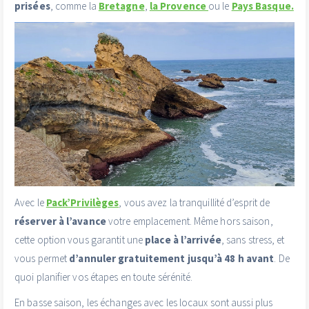
prisées
, comme la
Bretagne
,
la Provence
ou le
Pays Basque.
Avec le
Pack’Privilèges
, vous avez la tranquillité d’esprit de
réserver à l’avance
votre emplacement. Même hors saison,
cette option vous garantit une
place à l’arrivée
, sans stress, et
vous permet
d’annuler gratuitement jusqu’à 48 h avant
. De
quoi planifier vos étapes en toute sérénité.
En basse saison, les échanges avec les locaux sont aussi plus