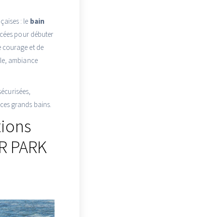
çaises : le
bain
lacées pour débuter
e courage et de
ale, ambiance
sécurisées,
 ces grands bains.
tions
AR PARK