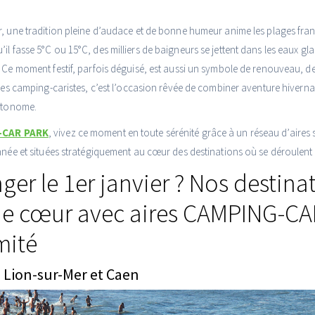
, une tradition pleine d’audace et de bonne humeur anime les plages fran
u’il fasse 5°C ou 15°C, des milliers de baigneurs se jettent dans les eaux g
 Ce moment festif, parfois déguisé, est aussi un symbole de renouveau, d
 les camping-caristes, c’est l’occasion rêvée de combiner aventure hivern
autonome.
-CAR PARK
, vivez ce moment en toute sérénité grâce à un réseau d’aires 
nnée et situées stratégiquement au cœur des destinations où se déroulent
ger le 1er janvier ? Nos destina
e cœur avec aires CAMPING-C
mité
 Lion-sur-Mer et Caen