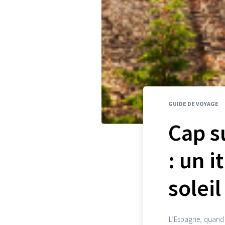
GUIDE DE VOYAGE
Cap s
: un i
solei
L’Espagne, quand e