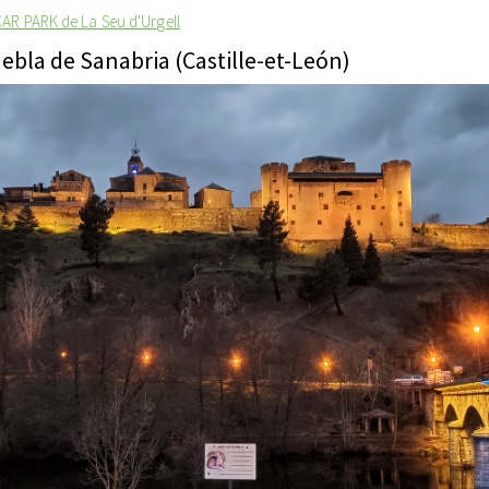
AR PARK de La Seu d'Urgell
uebla de Sanabria (Castille-et-León)