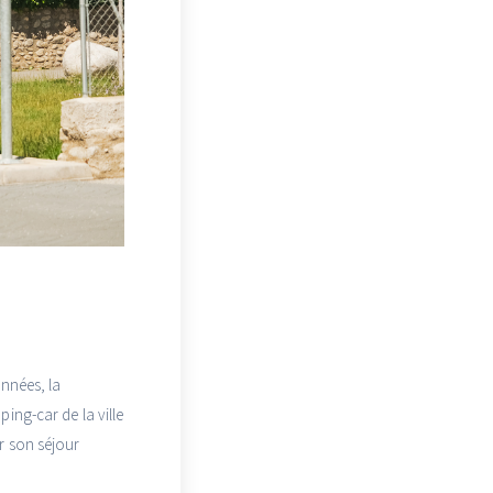
onnées, la
ing-car de la ville
r son séjour