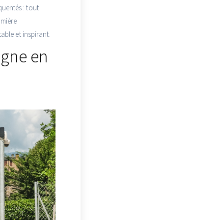
uentés : tout
umière
able et inspirant.
agne en