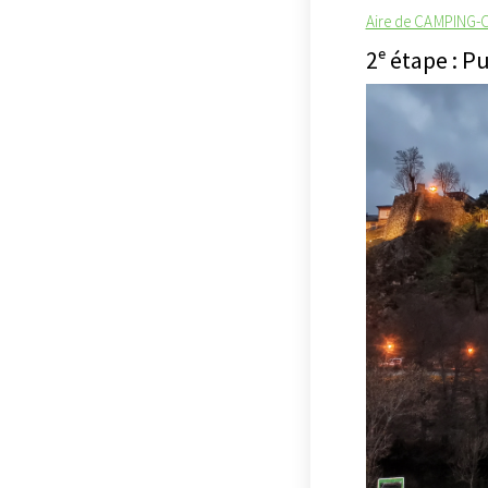
Aire de CAMPING-C
2ᵉ étape : P