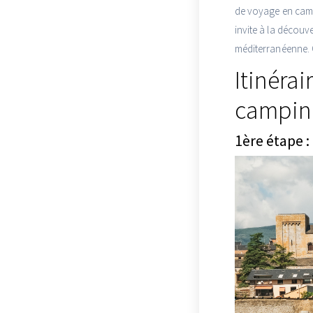
de voyage en campi
invite à la décou
méditerranéenne. G
Itinéra
campin
1ère étape :