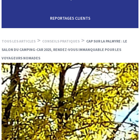
REPORTAGES CLIENTS
>
>
TOUS LES ARTICLES
CONSEILS PRATIQUES
CAP SUR LA PALMYRE : LE
SALON DU CAMPING-CAR 2025, RENDEZ-VOUS IMMANQUABLE POUR LES
VOYAGEURS NOMADES