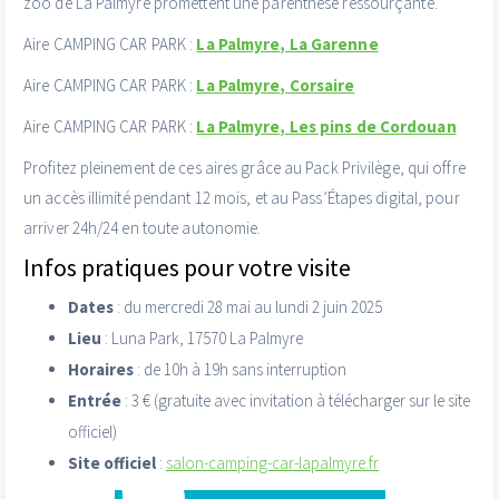
zoo de La Palmyre promettent une parenthèse ressourçante.
Aire CAMPING CAR PARK :
La Palmyre, La Garenne
Aire CAMPING CAR PARK :
La Palmyre, Corsaire
Aire CAMPING CAR PARK :
La Palmyre, Les pins de Cordouan
Profitez pleinement de ces aires grâce au Pack Privilège, qui offre
un accès illimité pendant 12 mois, et au Pass’Étapes digital, pour
arriver 24h/24 en toute autonomie.
Infos pratiques pour votre visite
Dates
: du mercredi 28 mai au lundi 2 juin 2025
Lieu
: Luna Park, 17570 La Palmyre
Horaires
: de 10h à 19h sans interruption
Entrée
: 3 € (gratuite avec invitation à télécharger sur le site
officiel)
Site officiel
:
salon-camping-car-lapalmyre.fr