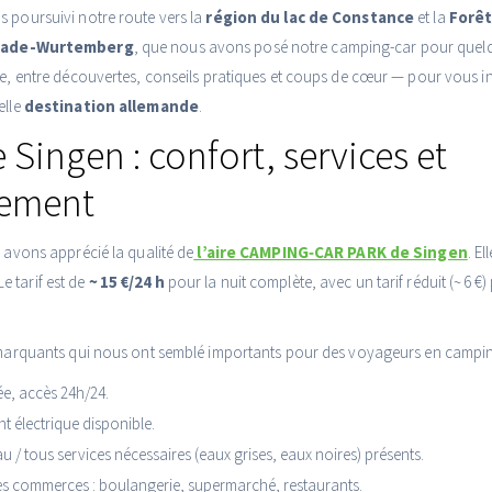
 poursuivi notre route vers la
région du lac de Constance
et la
Forêt
ade-Wurtemberg
, que nous avons posé notre camping-car pour quelqu
pe, entre découvertes, conseils pratiques et coups de cœur — pour vous in
elle
destination allemande
.
e Singen : confort, services et
ement
s avons apprécié la qualité de
l’aire
CAMPING‑CAR PARK de Singen
. E
 Le tarif est de
~ 15 €/24 h
pour la nuit complète, avec un tarif réduit (~ 6 €)
s marquants qui nous ont semblé importants pour des voyageurs en campin
ée, accès 24h/24.
 électrique disponible.
u / tous services nécessaires (eaux grises, eaux noires) présents.
es commerces : boulangerie, supermarché, restaurants.