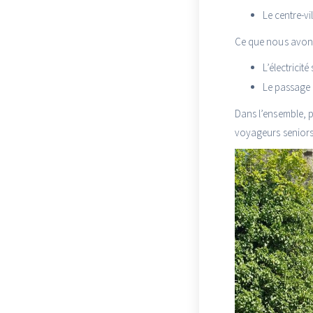
Le centre-vi
Ce que nous avons 
L’électrici
Le passage d
Dans l’ensemble, p
voyageurs seniors q