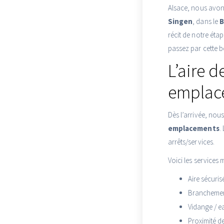
Alsace, nous avons
Singen
, dans le
B
récit de notre éta
passez par cette b
L’aire d
emplac
Dès l’arrivée, nou
emplacements
.
arrêts/services.
Voici les service
Aire sécuris
Branchement
Vidange / ea
Proximité d